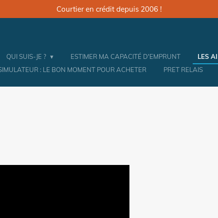
Courtier en crédit depuis 2006 !
QUI SUIS-JE ?
ESTIMER MA CAPACITÉ D'EMPRUNT
LES A
SIMULATEUR : LE BON MOMENT POUR ACHETER
PRET RELAIS