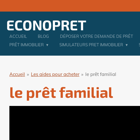
Passer
au
ECONOPRET
contenu
principal
ACCUEIL
BLOG
DÉPOSER VOTRE DEMANDE DE PRÊT
PRÊT IMMOBILIER
SIMULATEURS PRET IMMOBILIER
Accueil
»
Les aides pour acheter
»
le prêt familial
le prêt familial