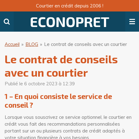
Courtier en crédit depuis 2006 !
Passer
au
ECONOPRET
contenu
principal
Accueil
»
BLOG
»
Le contrat de conseils avec un courtier
Le contrat de conseils
avec un courtier
Publié le 6 octobre 2023 à 12:39
1 – En quoi consiste le service de
conseil ?
Lorsque vous souscrivez ce service optionnel, le courtier en
crédit vous fait des recommandations personnalisées
portant sur un ou plusieurs contrats de crédit adaptés à
votre situation financière à vos besoins.