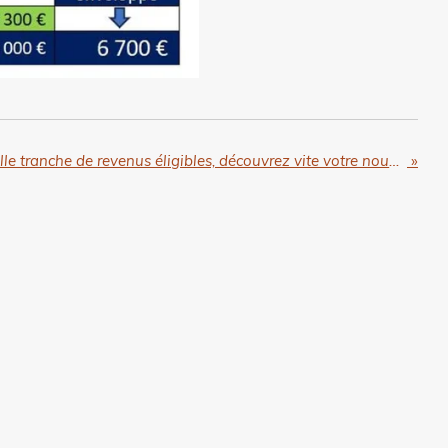
Prêt à taux 0 % : nouvelle tranche de revenus éligibles, découvrez vite votre nouvelle capacité d'emprunt (couple avec 1 enfant)!
»