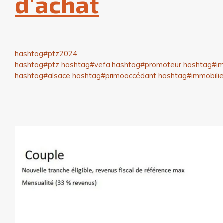
d'achat
hashtag
#
ptz2024
hashtag
#
ptz
hashtag
#
vefa
hashtag
#
promoteur
hashtag
#
im
hashtag
#
alsace
hashtag
#
primoaccédant
hashtag
#
immobili