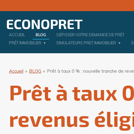
Passer
au
ECONOPRET
contenu
principal
ACCUEIL
BLOG
DÉPOSER VOTRE DEMANDE DE PRÊT
PRÊT IMMOBILIER
SIMULATEURS PRET IMMOBILIER
S
Accueil
»
BLOG
»
Prêt à taux 0 % : nouvelle tranche de reve
Prêt à taux 
revenus élig