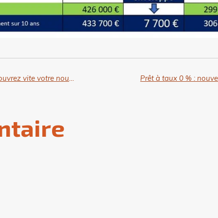
Prêt à taux 0 % : nouvelle tranche de revenus éligibles, découvrez vite votre nouvelle capacité d'emprunt (couple avec 2 enfants) !
ntaire