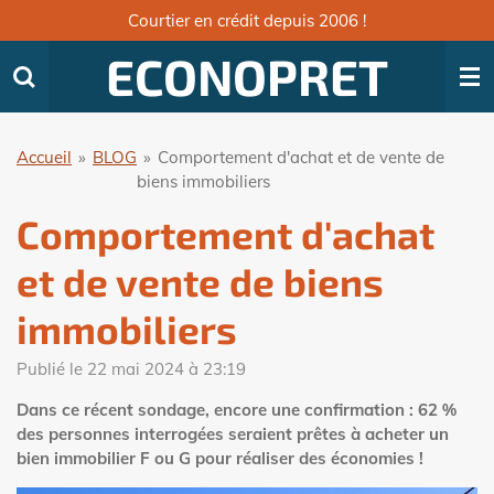
Courtier en crédit depuis 2006 !
Passer
au
ECONOPRET
contenu
principal
Accueil
»
BLOG
»
Comportement d'achat et de vente de
biens immobiliers
Comportement d'achat
et de vente de biens
immobiliers
Publié le 22 mai 2024 à 23:19
Dans ce récent sondage, encore une confirmation :
62 %
des personnes interrogées seraient prêtes à acheter un
bien immobilier F ou G pour réaliser des économies !