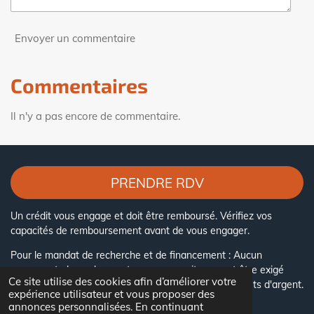
Envoyer un commentaire
Commentaires
Il n'y a pas encore de commentaire.
PRENDRE RDV
Un crédit vous engage et doit être remboursé. Vérifiez vos
capacités de remboursement avant de vous engager.
Pour le mandat de recherche et de financement : Aucun
versement, de quelque nature que ce soit, ne peut être exigé
Ce site utilise des cookies afin d’améliorer votre
d'un particulier, avant l'obtention d'un ou plusieurs prêts d'argent.
expérience utilisateur et vous proposer des
© 2023 - 2026 ECONOPRET
annonces personnalisées. En continuant